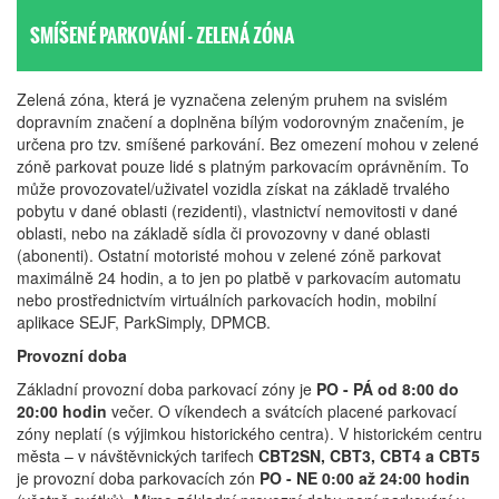
SMÍŠENÉ PARKOVÁNÍ - ZELENÁ ZÓNA
Zelená zóna, která je vyznačena zeleným pruhem na svislém
dopravním značení a doplněna bílým vodorovným značením, je
určena pro tzv. smíšené parkování. Bez omezení mohou v zelené
zóně parkovat pouze lidé s platným parkovacím oprávněním. To
může provozovatel/uživatel vozidla získat na základě trvalého
pobytu v dané oblasti (rezidenti), vlastnictví nemovitosti v dané
oblasti, nebo na základě sídla či provozovny v dané oblasti
(abonenti). Ostatní motoristé mohou v zelené zóně parkovat
maximálně 24 hodin, a to jen po platbě v parkovacím automatu
nebo prostřednictvím virtuálních parkovacích hodin, mobilní
aplikace SEJF, ParkSimply, DPMCB.
Provozní doba
Základní provozní doba parkovací zóny je
PO - PÁ od 8:00 do
20:00 hodin
večer. O víkendech a svátcích placené parkovací
zóny neplatí (s výjimkou historického centra). V historickém centru
města – v návštěvnických tarifech
CBT2SN, CBT3, CBT4 a CBT5
je provozní doba parkovacích zón
PO - NE 0:00 až 24:00 hodin