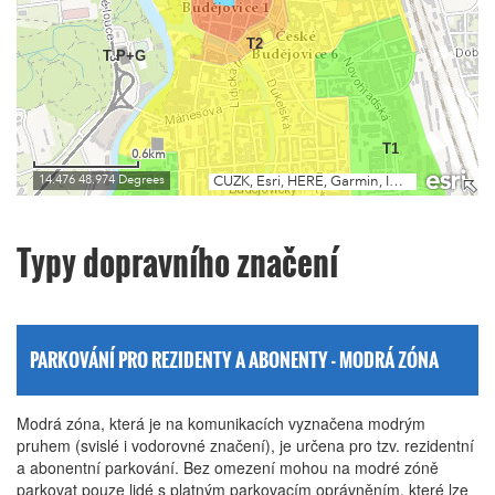
Typy dopravního značení
PARKOVÁNÍ PRO REZIDENTY A ABONENTY - MODRÁ ZÓNA
Modrá zóna, která je na komunikacích vyznačena modrým
pruhem (svislé i vodorovné značení), je určena pro tzv. rezidentní
a abonentní parkování. Bez omezení mohou na modré zóně
parkovat pouze lidé s platným parkovacím oprávněním, které lze