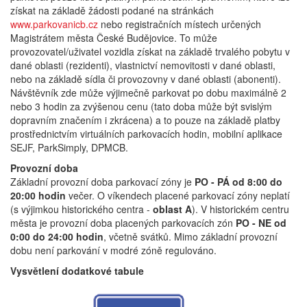
získat na základě žádosti podané na stránkách
www.parkovanicb.cz
nebo registračních místech určených
Magistrátem města České Budějovice. To může
provozovatel/uživatel vozidla získat na základě trvalého pobytu v
dané oblasti (rezidenti), vlastnictví nemovitosti v dané oblasti,
nebo na základě sídla či provozovny v dané oblasti (abonenti).
Návštěvník zde může výjimečně parkovat po dobu maximálně 2
nebo 3 hodin za zvýšenou cenu (tato doba může být svislým
dopravním značením i zkrácena) a to pouze na základě platby
prostřednictvím virtuálních parkovacích hodin, mobilní aplikace
SEJF, ParkSimply, DPMCB.
Provozní doba
Základní provozní doba parkovací zóny je
PO - PÁ od 8:00 do
20:00
hodin
večer. O víkendech placené parkovací zóny neplatí
(s výjimkou historického centra -
oblast A
). V historickém centru
města je provozní doba placených parkovacích zón
PO - NE od
0:00 do 24:00
hodin
, včetně svátků. Mimo základní provozní
dobu není parkování v modré zóně regulováno.
Vysvětlení dodatkové tabule