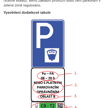
(včetně svátků). Mimo základní provozní dobu není parkování v
zelené zóně regulováno.
Vysvětlení dodatkové tabule