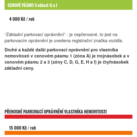
CENOVÉ PÁSMO 3 oblast G a I
4 000 Kč / rok
“Základní parkovací oprávnění” - je nepřenosné, to jest na
parkovacím oprávnění je uvedena registrační značka vozidla.
Druhé a každé další parkovací oprávnění pro vlastníka
nemovitosti v cenovém pásmu 1 (zóna A) je trojnásobek a v
cenovém pásmu 2 a 3 (zóny C, D, G, E, H a I) je čtyřnásobek
základní ceny.
PŘENOSNÉ PARKOVACÍ OPRÁVNĚNÍ VLASTNÍKA NEMOVITOSTI
15 000 Kč / rok